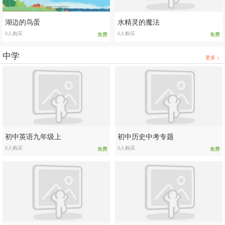
湖边的鸟蛋
水精灵的魔法
0人购买
0人购买
免费
免费
中学
更多 >
初中英语九年级上
初中历史中考专题
0人购买
0人购买
免费
免费