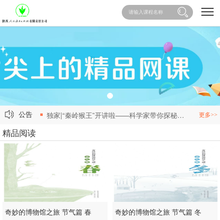
独家|“秦岭猴王”开讲啦——科学家带你探秘秦岭
公告
更多>>
精品阅读
奇妙的博物馆之旅 节气篇 春
奇妙的博物馆之旅 节气篇 冬