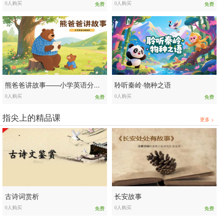
0人购买
0人购买
免费
免费
聆听秦岭·物种之语
熊爸爸讲故事——小学英语分级阅读 提升篇
0人购买
0人购买
免费
免费
指尖上的精品课
更多 >
古诗词赏析
长安故事
0人购买
0人购买
免费
免费